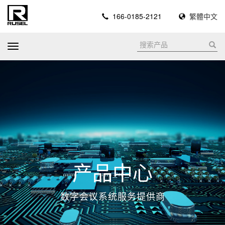
166-0185-2121
繁體中文
T
o
g
g
l
e
n
a
v
i
产品中心
g
a
数字会议系统服务提供商
t
i
o