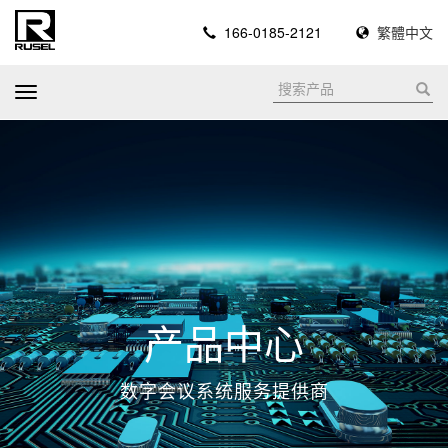
166-0185-2121
繁體中文
T
o
g
g
l
e
n
a
v
i
产品中心
g
a
数字会议系统服务提供商
t
i
o