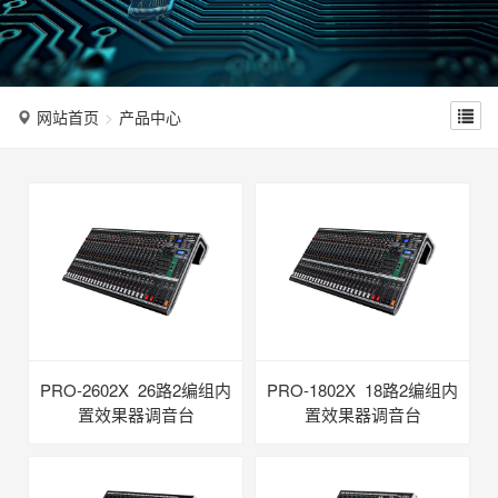
n
网站首页
产品中心
PRO-2602X 26路2编组内
PRO-1802X 18路2编组内
置效果器调音台
置效果器调音台