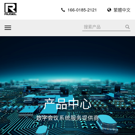
166-0185-2121
繁體中文
T
o
g
g
l
e
n
a
v
i
产品中心
g
a
数字会议系统服务提供商
t
i
o