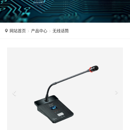
n
网站首页
产品中心
无线话筒
P
N
r
e
e
x
v
t
i
o
u
s