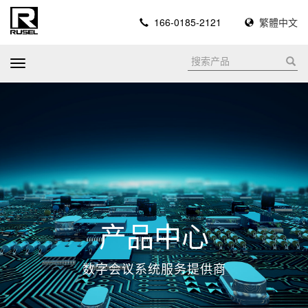
166-0185-2121
繁體中文
T
o
g
g
l
e
n
a
v
i
产品中心
g
a
数字会议系统服务提供商
t
i
o