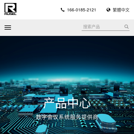
166-0185-2121
繁體中文
T
o
g
g
l
e
n
a
v
i
产品中心
g
a
数字会议系统服务提供商
t
i
o