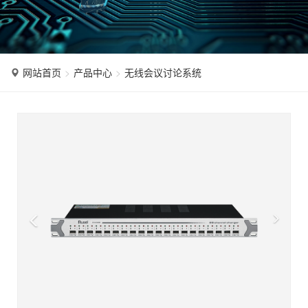
n
网站首页
产品中心
无线会议讨论系统
P
N
r
e
e
x
v
t
i
o
u
s