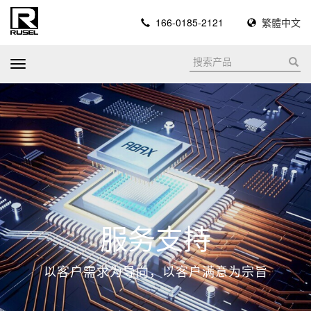
166-0185-2121
繁體中文
T
o
g
g
l
e
n
a
v
i
服务支持
g
a
以客户需求为导向，以客户满意为宗旨
t
i
o